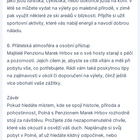
jako jsou turistika, cyklistika, nebo dokonce jízda na koni. V
létě se můžete vydat na výlety po malebné přírodě, v zimě
pak využít některé ze ski areálů v blízkosti. Přijďte si užít
sportovní aktivity, které vás nabijí energií a navodí dobrou
náladu.
6. Přátelská atmosféra a osobní přístup
Majitelé Penzionu Marek Hrbov se o své hosty starají s péčí
a pozorností. Jejich cílem je, abyste se cítili vítáni a měli při
pobytu vše, co potřebujete. Rádi vám také poskytnou tipy
na zajímavosti v okolí či doporučení na výlety, čímž ještě
více obohatí vaše zážitky.
Závěr
Pokud hledáte místem, kde se spojí historie, příroda a
pohostinnost, Polná s Penzionem Marek Hrbov rozhodně
stojí za návštěvu. Prožijete zde nezapomenutelné chvíle,
které vás okouzlí a osvěží váš duch. Naplánujte si svůj
pobyt v Polné, ať už hledáte klidný odpočinek, nebo