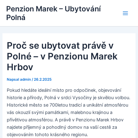
Přeskočit
Penzion Marek – Ubytování
na
Polná
Main
obsah
Men
Proč se ubytovat právě v
Polné – v Penzionu Marek
Hrbov
Napsal
admin
/
26.2.2025
Pokud hledáte ideální místo pro odpočinek, objevování
historie a přírody, Polná v srdci Vysočiny je skvělou volbou.
Historické město se 700letou tradicí a unikátní atmosférou
vás okouzlí svými památkami, malebnou krajinou a
přívětivou atmosférou. A právě v Penzionu Marek Hrbov
najdete příjemný a pohodlný domov na vaší cestě za
objevováním tohoto krásného regionu.