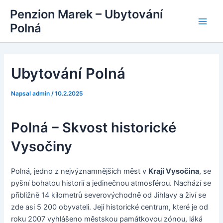
Přeskočit
Penzion Marek – Ubytování
na
Polná
Main
obsah
Men
Ubytování Polná
Napsal
admin
/
10.2.2025
Polná – Skvost historické
Vysočiny
Polná, jedno z nejvýznamnějších měst v
Kraji Vysočina
, se
pyšní bohatou historií a jedinečnou atmosférou. Nachází se
přibližně 14 kilometrů severovýchodně od Jihlavy a živí se
zde asi 5 200 obyvateli. Její historické centrum, které je od
roku 2007 vyhlášeno městskou památkovou zónou, láká