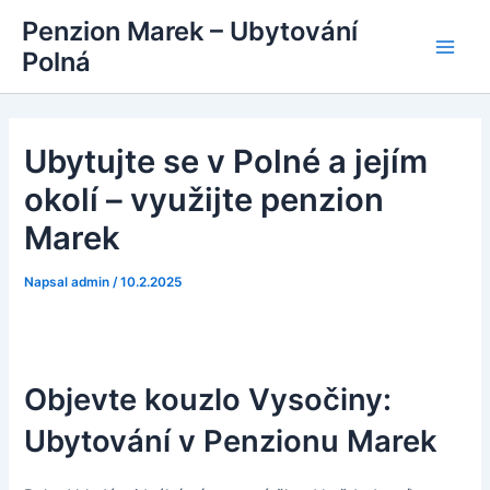
Přeskočit
Penzion Marek – Ubytování
na
Polná
Main
obsah
Men
Ubytujte se v Polné a jejím
okolí – využijte penzion
Marek
Napsal
admin
/
10.2.2025
Objevte kouzlo Vysočiny:
Ubytování v Penzionu Marek