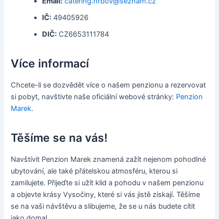
Email:
catering.hrbov@seznam.cz
IČ:
49405926
DIČ:
CZ6653111784
Více informací
Chcete-li se dozvědět více o našem penzionu a rezervovat
si pobyt, navštivte naše oficiální webové stránky:
Penzion
Marek
.
Těšíme se na vás!
Navštívit Penzion Marek znamená zažít nejenom pohodlné
ubytování, ale také přátelskou atmosféru, kterou si
zamilujete. Přijeďte si užít klid a pohodu v našem penzionu
a objevte krásy Vysočiny, které si vás jistě získají. Těšíme
se na vaši návštěvu a slibujeme, že se u nás budete cítit
jako doma!