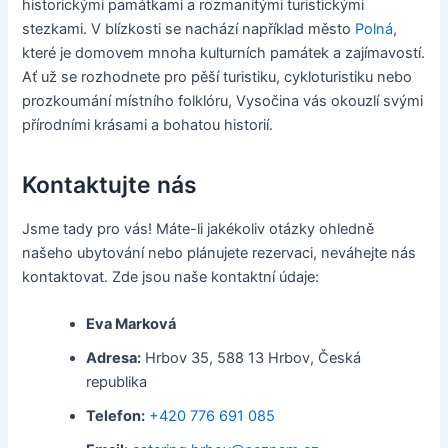
historickými památkami a rozmanitými turistickými
stezkami. V blízkosti se nachází například město
Polná
,
které je domovem mnoha kulturních památek a zajímavostí.
Ať už se rozhodnete pro pěší turistiku, cykloturistiku nebo
prozkoumání místního folklóru, Vysočina vás okouzlí svými
přírodními krásami a bohatou historií.
Kontaktujte nás
Jsme tady pro vás! Máte-li jakékoliv otázky ohledně
našeho ubytování nebo plánujete rezervaci, neváhejte nás
kontaktovat. Zde jsou naše kontaktní údaje:
Eva Marková
Adresa:
Hrbov 35, 588 13 Hrbov, Česká
republika
Telefon:
+420 776 691 085